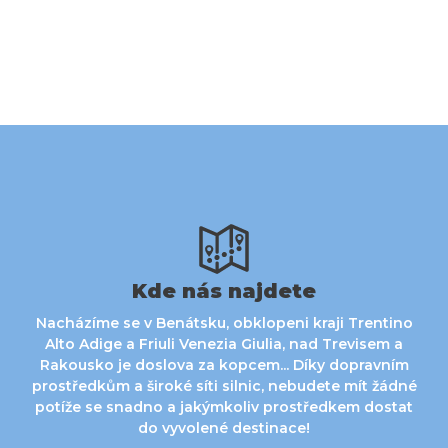
Kde nás najdete
Nacházíme se v Benátsku, obklopeni kraji Trentino
Alto Adige a Friuli Venezia Giulia, nad Trevisem a
Rakousko je doslova za kopcem... Díky dopravním
prostředkům a široké síti silnic, nebudete mít žádné
potíže se snadno a jakýmkoliv prostředkem dostat
do vyvolené destinace!