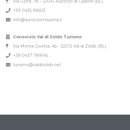
Via Corte, 18 – 32041 Auronzo di Cadore (BL)
+39 0435 99603
info@auronzomisurina.it
Consorzio Val di Zoldo Turismo
Via Monte Civetta, 4b - 32012 Val di Zoldo (BL)
+39 0437 789145
turismo@valdizoldo.net