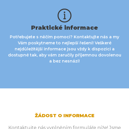
Praktické informace
Potřebujete s nĕčím pomoci? Kontaktujte nás a my
Vám poskytneme to nejlepší řešení! Veškeré
nejdůležitější informace jsou vždy k dispozici a
dostupné tak, aby vám zaručily příjemnou dovolenou
a bez nesnází!
ŽÁDOST O INFORMACE
Kontaktujte nás vyplněním formuláře níže! Jsme