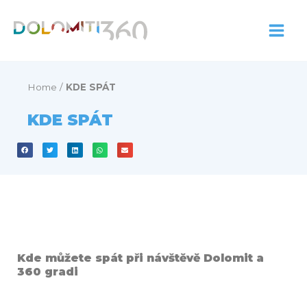
Přeskočit
na
obsah
Home
/
KDE SPÁT
KDE SPÁT
Kde můžete spát při návštĕvĕ Dolomit a
360 gradi