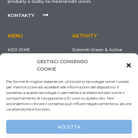
produkty a služby na mezinárodní úrovni.
KONTAKTY
MENU
AKTIVITY
KDO JSME
Dolomiti Green & Active
ÚZEMĺ
Dolomiti Winter Sports
GESTISCI CONSENSO
ZÁŽITKY
Dolomiti Culture &
COOKIE
Gourmet
KDE SPÁT
Per fornire le migliori esperienze, utilizziamo tecnologie come i cookie
UDÁLOSTI
per memorizzare e/o accedere alle informazioni del dispositivo. Il
consenso a queste tecnologie ci permetterà di elaborare dati come il
KONTAKTY
comportamento di navigazione o ID unici su questo sito. Non
acconsentire o ritirare il consenso può influire negativamente su alcune
caratteristiche e funzioni.
ACCETTA