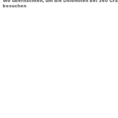
Wo übernachten, um die Dolomiten bei 360 Gra
besuchen