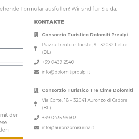
ehende Formular ausfüllen! Wir sind für Sie da.
KONTAKTE
Consorzio Turistico Dolomiti Prealpi
Piazza Trento e Trieste, 9 - 32032 Feltre
(BL)
+39 0439 2540
info@dolomitiprealpi.it
Consorzio Turistico Tre Cime Dolomiti
Via Corte, 18 – 32041 Auronzo di Cadore
(BL)
 mit der
+39 0435 99603
ese
info@auronzomisurina.it
den.