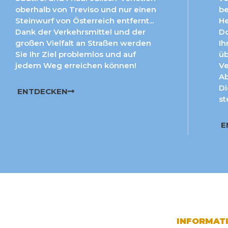
oberhalb von Treviso und nur einen
be
Steinwurf von Österreich entfernt...
He
Dank der Verkehrsmittel und der
Do
großen Vielfalt an Straßen werden
Ih
Sie Ihr Ziel problemlos und auf
üb
jedem Weg erreichen können!
Ve
Ab
Di
ENTDECKEN
st
E
INFORMAT