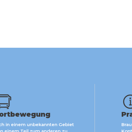
ortbewegung
Pr
ch in einem unbekannten Gebiet
Brau
n einem Teil zum anderen zu
Kont