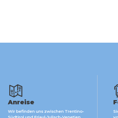
Anreise
F
Wir befinden uns zwischen Trentino-
Si
Südtirol und Friaul-Julisch-Venetien
vo