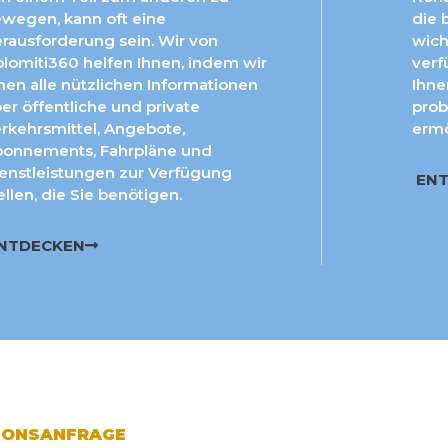
wegen, kann oft eine
die 
rausforderung sein. Wir von
wich
lomiti360 helfen Ihnen, indem wir
verf
nen alle nützlichen Informationen
Ihn
er öffentliche und private
prob
rkehrsmittel, Angebote,
ermö
onnements, Fahrpläne und
enstleistungen zur Verfügung
EN
ellen, die Sie benötigen.
NTDECKEN
IONSANFRAGE