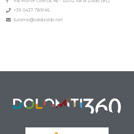
Via Monte Civetta, 4b - 32012 Val di Zoldo (BL)
+39 0437 789145
turismo@valdizoldo.net