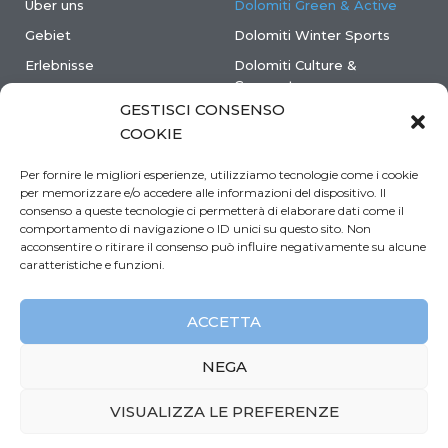
Über uns
Dolomiti Green & Active
Gebiet
Dolomiti Winter Sports
Erlebnisse
Dolomiti Culture &
Gourmet
Wo schlafen
GESTISCI CONSENSO
Anreise
COOKIE
Wie bewegen
Per fornire le migliori esperienze, utilizziamo tecnologie come i cookie
Praktische info
per memorizzare e/o accedere alle informazioni del dispositivo. Il
consenso a queste tecnologie ci permetterà di elaborare dati come il
Ereignisse & Nachrichten
comportamento di navigazione o ID unici su questo sito. Non
Kontakt
acconsentire o ritirare il consenso può influire negativamente su alcune
caratteristiche e funzioni.
ACCETTA
© 2022 Dolomiti 360 - P.iva 01127060257 | Made by
Larin
&
DMS
NEGA
Feratel media technologies
VISUALIZZA LE PREFERENZE
Privacy Policy