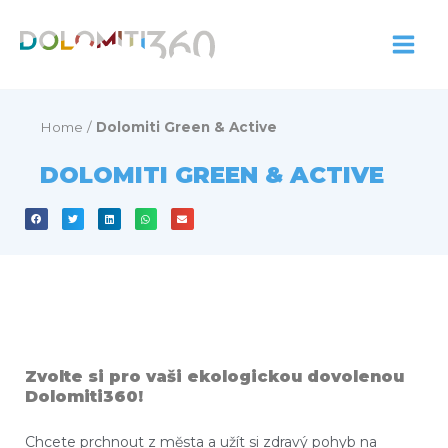
Přeskočit
na
obsah
Home
/
Dolomiti Green & Active
DOLOMITI GREEN & ACTIVE
Zvolte si pro vaši ekologickou dovolenou
Dolomiti360!
Chcete prchnout z mĕsta a užít si zdravý pohyb na