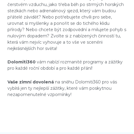
čerstvém vzduchu, jako třeba bĕh po strmých horských
stezkách nebo adrenalinový sjezd, který vám budou
přátelé závidĕt? Nebo potřebujete chvíli pro sebe,
urovnat si myšlenky a ponořit se do tichého klidu
přírody? Nebo chcete být zodpovĕdní a milujete pohyb s
nulovým dopadem? Zvolte si z nabízených činností tu,
která vám nejvíc vyhovuje a to vše ve scenérii
nejkrásnĕjších hor svĕta!
Dolomiti360
vám nabízí rozmanité programy a zážitky
pro každé roční období a pro každé přání!
Vaše zimní dovolená
na snĕhu Dolomiti360 pro vás
vybírá jen ty nejlepší zážitky, které vám poskytnou
nezapomenutelné vzpomínky!