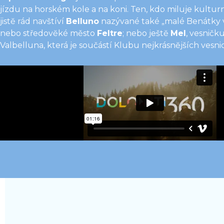
jízdu na horském kole a na koni. Ten, kdo miluje kulturn
jistĕ rád navštíví
Belluno
nazývané také „malé Benátky v
nebo středovĕké město
Feltre
; nebo ještĕ
Mel
, vesničk
Valbelluna, která je součástí Klubu nejkrásnĕjších vesnic 