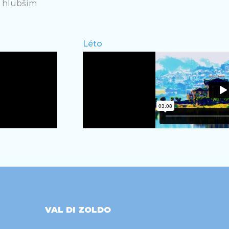
 v hlubším
Léto
VAL DI ZOLDO