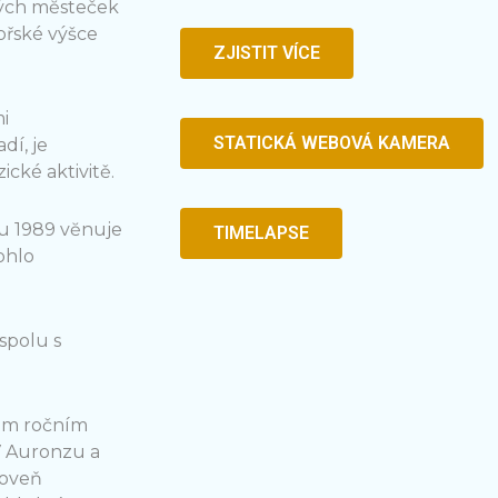
ských mĕsteček
mořské výšce
ZJISTIT VÍCE
i
STATICKÁ WEBOVÁ KAMERA
dí, je
ické aktivitě.
u 1989 vĕnuje
TIMELAPSE
ohlo
 spolu s
dém ročním
V Auronzu a
roveň