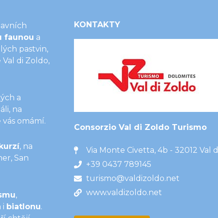
KONTAKTY
lavních
u faunou
a
lých pastvin,
Val di Zoldo,
ých a
li, na
e vás omámí.
Consorzio Val di Zoldo Turismo
kurzí
, na
Via Monte Civetta, 4b - 32012 Val d
mer, San
+39 0437 789145
turismo@valdizoldo.net
www.valdizoldo.net
ismu
,
 i
biatlonu
.