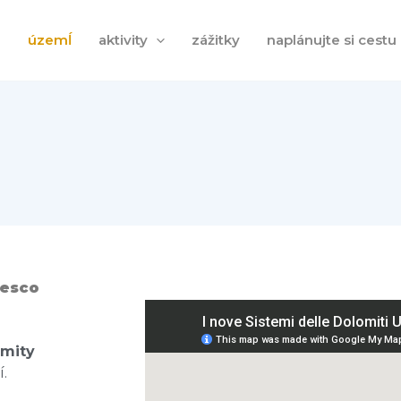
e
územĺ
aktivity
zážitky
naplánujte si cestu
nesco
e
mity
.