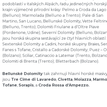
podoblastí v italských Alpách, řadu jedinečných horsk
krajin výjimečné přírodní krásy: Pelmo a Croda da Lago
(Belluno); Marmolada (Belluno a Trento); Pale di San
Martino, San Lucano, Bellunské Dolomity, Vette Feltrin
(Belluno, Trento); Dolomiti Friulane a d’Oltre Piave
(Pordenone, Udine); Severní Dolomity (Belluno, Bolza
jsou horská skupina sestávající ze čtyř hlavních oblastí:
Sextenské Dolomity a Cadini, horské skupiny Braies, Se
Fanes s Tofane, Cristallo a Cadorské Dolomity; Puez – 
(Bolzano); Sciliar, Catinaccio a Latemar (Trento, Bolzano
Dolomiti di Brenta (Trento); Bletterbach (Bolzano).
Bellunské Dolomity
tak zahrnují hlavní horské masivy
jsou
Tre Cime di Lavaredo
,
Civetta
,
Moiazza
,
Marmo
Tofane
,
Sorapis
, a
Croda Rossa d’Ampezzo.