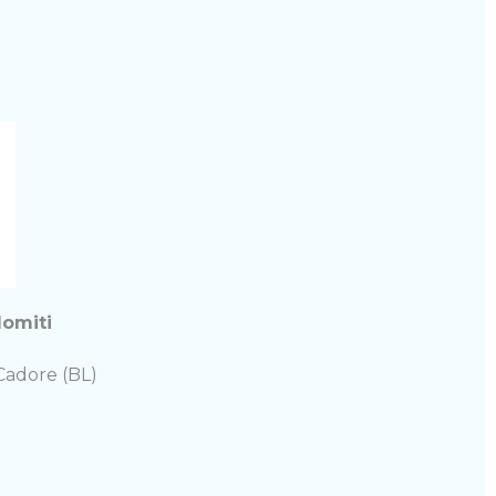
lomiti
 Cadore (BL)