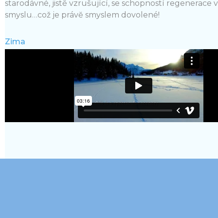
starodávné, jistĕ vzrušující, se schopností regenerace
smyslu…což je právĕ smyslem dovolené!
Zima