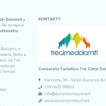
KONTAKTY
ch Dolomit
a
.181 okrajové
 Svĕtového
 Bolzano, a
ssiano, Boite a
ivů: od Tre
rapiss po
Consorzio Turistico Tre Cime Do
i Toni po
Via Corte, 18 – 32041 Auronzo di
+39 0435 99603
isko
info@auronzomisurina.it
www.auronzomisurina.it