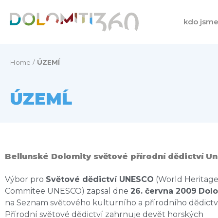
Přeskočit
na
kdo jsm
obsah
Home
/
ÚZEMĺ
ÚZEMĹ
Bellunské Dolomity svĕtové přírodní dĕdictví U
Výbor pro
Svĕtové dĕdictví UNESCO
(World Heritag
Commitee UNESCO) zapsal dne
26. června 2009
Dolo
na Seznam svĕtového kulturního a přírodního dĕdictví
Přírodní svĕtové dĕdictví zahrnuje devĕt horských