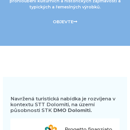
prohloubení kulturních a historických zajímavostí a
typických a řemeslných výrobků.
OBJEVTE
Navržená turistická nabídka je rozvíjena v
kontextu STT Dolomiti, na území
působnosti STK
DMO Dolomiti
.