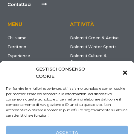
Contattaci
MENU
ATTIVITÀ
Chi siamo
Dolomiti Green & Active
Territorio
Dolomiti Winter Sports
Esperienze
Dolomiti Culture &
Gourmet
Come arrivare
GESTISCI CONSENSO
Come muoversi
COOKIE
Dove dormire
Per fornire le migliori esperienze, utilizziamo tecnologie come i cookie
Info pratiche
per memorizzare e/o accedere alle informazioni del dispositivo. Il
consenso a queste tecnologie ci permetterà di elaborare dati come il
Eventi & News
comportamento di navigazione o ID unici su questo sito. Non
Contatti
acconsentire o ritirare il consenso può influire negativamente su alcune
caratteristiche e funzioni.
ACCETTA